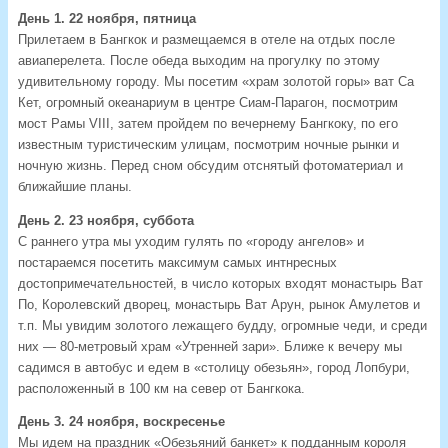
День 1. 22 ноября, пятница
Прилетаем в Бангкок и размещаемся в отеле на отдых после
авиаперелета. После обеда выходим на прогулку по этому
удивительному городу. Мы посетим «храм золотой горы» ват Са
Кет, огромный океанариум в центре Сиам-Парагон, посмотрим
мост Рамы VIII, затем пройдем по вечернему Бангкоку, по его
известным туристическим улицам, посмотрим ночные рынки и
ночную жизнь. Перед сном обсудим отснятый фотоматериал и
ближайшие планы.
День 2. 23 ноября, суббота
С раннего утра мы уходим гулять по «городу ангелов» и
постараемся посетить максимум самых интнресных
достопримечательностей, в число которых входят монастырь Ват
По, Королевский дворец, монастырь Ват Арун, рынок Амулетов и
т.п. Мы увидим золотого лежащего будду, огромные чеди, и среди
них — 80-метровый храм «Утренней зари». Ближе к вечеру мы
садимся в автобус и едем в «столицу обезьян», город Лопбури,
расположенный в 100 км на север от Бангкока.
День 3. 24 ноября, воскресенье
Мы идем на праздник «Обезьяний банкет» к подданным короля