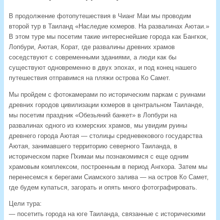
В продолжение фотопутешествия в Чианг Маи мы проводим
второй тур в Таиланд «Наследие кхмеров. На развалинах Аютаи.»
В этом туре мы посетим такие интереснейшие города как Бангкок,
Лопбури, Аютая, Корат, где развалины древних храмов
соседствуют с современными зданиями, а люди как бы
существуют одновременно в двух эпохах, и под конец нашего
путешествия отправимся на пляжи острова Ко Самет.
Мы пройдем с фотокамерами по историческим паркам с руинами
древних городов цивилизации кхмеров в центральном Таиланде,
мы посетим праздник «Обезьяний банкет» в Лопбури на
развалинах одного из кхмерских храмов, мы увидим руины
древнего города Аютая — столицы средневекового государства
Аютая, занимавшего территорию северного Таиланда, в
историческом парке Пхимаи мы познакомимся с еще одним
храмовым комплексом, построенным в период Ангкора. Затем мы
перенесемся к берегами Сиамского залива — на остров Ко Самет,
где будем купаться, загорать и опять много фотографировать.
Цели тура:
— посетить города на юге Таиланда, связанные с историческими