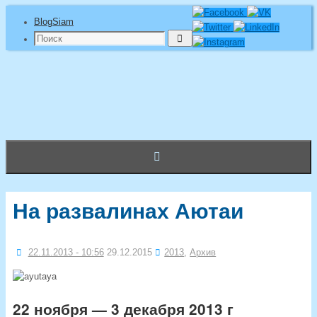
Перейти
BlogSiam
к
Что
Поиск
содержимому
искать:
На развалинах Аютаи
22.11.2013 - 10:56
29.12.2015
2013
,
Архив
22 ноября — 3 декабря 2013 г