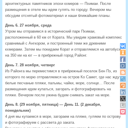
архитектурных памятников эпохи кхмеров — Пхимаи. После
размещения в отеле мы идем гулять по городу. Вечером мы
обсудим отснятый фотоматериал и наши ближайшие планы.
День 6. 27 ноября, среда
Утром мы отправимся в исторический парк Пхимаи,
расположенный в 60 км от Кората. Мы увидим храмовый комплекс
сравнимый с Ангкором, и построенный теми же древними
кхмерами. Затем мы покидаем Корат и отправляемся на автобусе
на 350 км на юг — в прибрежный город Районг.
День 7. 28 ноября, четверг
Из Районга мы переместимся в прибрежный поселок Бен Пэ, из
которого по морю отправляемся на остров Ко Самет, где нас ждут
белые песчаные пляжи, пальмы, чайки, море, солнце… После
размещения идем купаться, загорать и фотографировать на
пляже. Вечером после ужина будем снимать закат на море.
День 8. (29 ноября, пятница) — День 11. (2 декабря,
понедельник)
4 дня мы купаемся в море, загораем на пляже, гуляем по острову
и фотографируем с рассвета до заката.