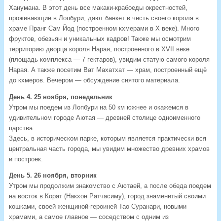
Ханумана. В этот день все макаки-крабоеды окрестностей,
проживающие в Лопбури, дают банкет в честь своего короля в
храме Пранг Сам Йод (построенном кхмерами в X веке). Много
фруктов, обезьян и уникальных кадров! Также мы осмотрим
территорию дворца короля Нарая, построенного в XVII веке
(площадь комплекса — 7 гектаров), увидим статую самого короля
Нарая. А также посетим Ват Махатхат — храм, построенный ещё
до кхмеров. Вечером — обсуждение снятого материала.
День 4. 25 ноября, понедельник
Утром мы поедем из Лопбури на 50 км южнее и окажемся в
удивительном городе Аютая — древней столице одноименного
царства.
Здесь, в историческом парке, которым является практически вся
центральная часть города, мы увидим множество древних храмов
и построек.
День 5. 26 ноября, вторник
Утром мы продолжим знакомство с Аютаей, а после обеда поедем
на восток в Корат (Накхон Ратчасиму), город знаменитый своими
кошками, своей женщиной-героиней Тао Суранари, новыми
храмами, а самое главное — соседством с одним из